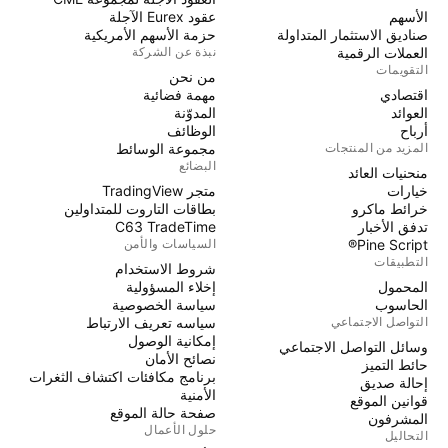
الأسهم
عقود Eurex الآجلة
صناديق الاستثمار المتداولة
حزمة الأسهم الأمريكية
العملات الرقمية
نبذة عن الشركة
التقويمات
من نحن
اقتصادي
مهمة فضائية
العوائد
المدوّنة
أرباح
الوظائف
المزيد من المنتجات
مجموعة الوسائط
البضائع
منحنيات العائد
خيارات
متجر TradingView
خرائط ماكرو
بطاقات التاروت للمتداولين
تدفق الأخبار
C63 TradeTime
Pine Script®
السياسات والأمن
التطبيقات
شروط الاستخدام
المحمول
إخلاء المسؤولية
الحاسوب
سياسة الخصوصية
التواصل الاجتماعي
سياسه تعريف الارتباط
إمكانية الوصول
وسائل التواصل الاجتماعي
نصائح الأمان
حائط التميز
برنامج مكافئات اكتشاف الثغرات
إحالة صديق
الأمنية
قوانين الموقع
صفحة حالة الموقع
المشرفون
حلول الأعمال
التحاليل