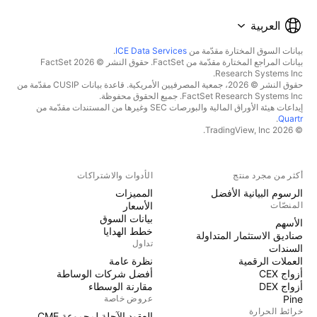
العربية
بيانات السوق المختارة مقدّمة من
ICE Data Services
.
بيانات المراجع المختارة مقدّمة من FactSet. حقوق النشر © 2026 FactSet
Research Systems Inc.
حقوق النشر © 2026، جمعية المصرفيين الأمريكية. قاعدة بيانات CUSIP مقدّمة من
FactSet Research Systems Inc. جميع الحقوق محفوظة.
إيداعات هيئة الأوراق المالية والبورصات SEC وغيرها من المستندات مقدّمة من
.
Quartr
© 2026 TradingView, Inc.
أكثر من مجرد منتج
الأدوات والاشتراكات
الرسوم البيانية الأفضل
المميزات
المنصّات
الأسعار
بيانات السوق
الأسهم
خطط الهدايا
صناديق الاستثمار المتداولة
تداول
السندات
العملات الرقمية
نظرة عامة
أزواج CEX
أفضل شركات الوساطة
أزواج DEX
مقارنة الوسطاء
Pine
عروض خاصة
خرائط الحرارة
العقود الآجلة لمجموعة CME