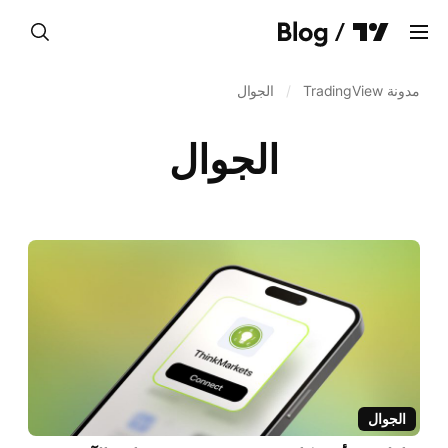
واضح
مدونة TradingView
/
الجوال
الجوال
الرسوم البيانية
منصات الفلترة
التداول والوسطاء
البورصات - تدفق البيانات
Pine Script®
تحديثات الأعمال
لغة
العربية
الجوال