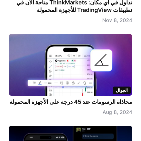
تداول في أي مكان: ThinkMarkets متاحة الآن في
العودة إلى TradingView
تطبيقات TradingView للأجهزة المحمولة
انتقل إلى الصفحة الرئيسية للمدونة
Nov 8, 2024
الجوال
محاذاة الرسومات عند 45 درجة على الأجهزة المحمولة
Aug 8, 2024