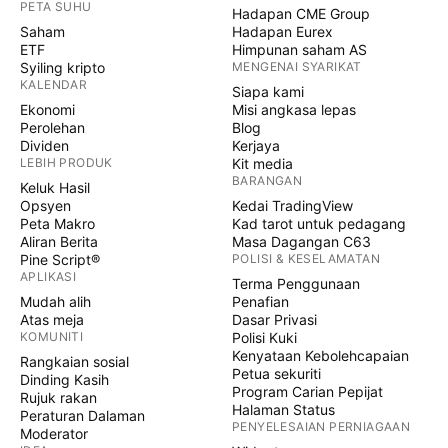
PETA SUHU
Hadapan CME Group
Saham
Hadapan Eurex
ETF
Himpunan saham AS
Syiling kripto
MENGENAI SYARIKAT
KALENDAR
Siapa kami
Ekonomi
Misi angkasa lepas
Perolehan
Blog
Dividen
Kerjaya
LEBIH PRODUK
Kit media
BARANGAN
Keluk Hasil
Opsyen
Kedai TradingView
Peta Makro
Kad tarot untuk pedagang
Aliran Berita
Masa Dagangan C63
Pine Script®
POLISI & KESELAMATAN
APLIKASI
Terma Penggunaan
Mudah alih
Penafian
Atas meja
Dasar Privasi
KOMUNITI
Polisi Kuki
Kenyataan Kebolehcapaian
Rangkaian sosial
Petua sekuriti
Dinding Kasih
Program Carian Pepijat
Rujuk rakan
Halaman Status
Peraturan Dalaman
PENYELESAIAN PERNIAGAAN
Moderator