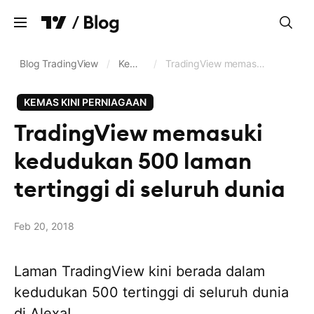
Kosongkan
Blog TradingView
/
Kemas kini perniagaan
/
TradingView memasuki kedudukan 500 laman tertinggi di seluruh dunia
KEMAS KINI PERNIAGAAN
Carta
TradingView memasuki
Penyaring
kedudukan 500 laman
Dagangan & brokeraj
tertinggi di seluruh dunia
Suapan data & bursa
Pine Script®
Feb 20, 2018
Kemas kini perniagaan
Laman TradingView kini berada dalam
Bahasa
Bahasa Melayu
kedudukan 500 tertinggi di seluruh dunia
di Alexa!