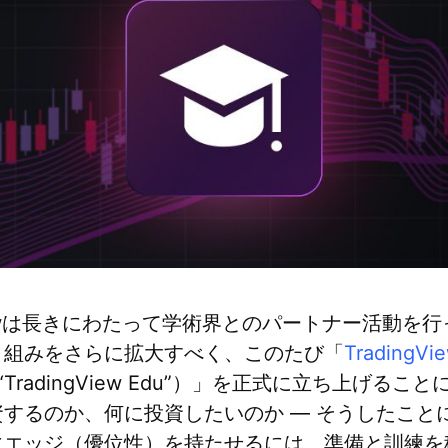
gViewは長きにわたって学術界とのパートナー活動を
り組みをさらに拡大すべく、このたび「
Trading
“TradingView Edu”）」を正式に立ち上げるこ
するのか、何に投資したいのか — そうしたこと
にエッジ（優位性）を持たせるには、準備と訓練を