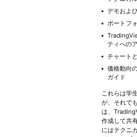
デモおよ
ポートフ
Tradi
ティへの
チャート
価格動向
ガイド
これらは学
が、それで
は、Trad
作成して共
にはテクニ