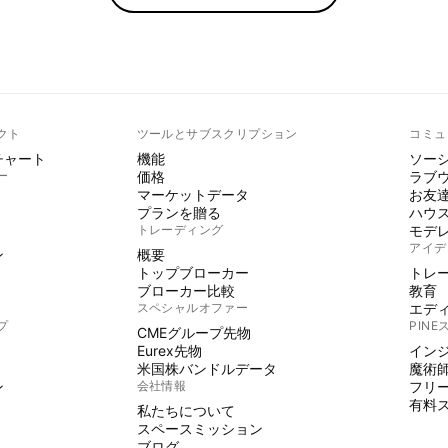
クト
ツールとサブスクリプション
コミュ
チャート
機能
ソー
ー
価格
ラブ
マーケットデータ
お友
プランを贈る
ハウ
トレーディング
モデ
アイデ
ン
概要
トップブローカー
トレ
ブローカー比較
教育
スペシャルオファー
エデ
プ
PIN
CMEグループ先物
Eurex先物
イン
米国株バンドルデータ
魔術
ン
会社情報
フリ
有料
私たちについて
スペースミッション
ブログ