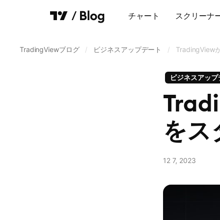
チャート
スクリーナ
チャート
TradingViewブログ
/
ビジネスアップデート
/
TradingV
スクリーナー
ビジネスアップ
トレードとブローカー
Tra
データと取引所
をス
Pine Script®
ビジネスアップデート
12 7, 2023
Return to TradingView
ブログのホームページに移動