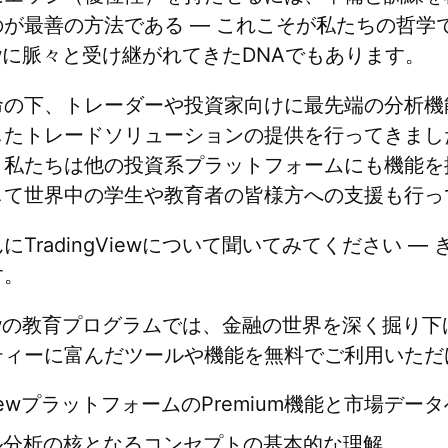
が最善の方法である — これこそが私たちの哲学
Viewに脈々と受け継がれてきたDNAでもあります。
命の下、トレーダーや投資家向けに最先端の分析機
したトレードソリューションの提供を行ってきまし
、私たちは他の投資系プラットフォームにも機能を
して世界中の学生や教育者の皆様方への支援も行っ
にTradingViewについて聞いてみてください —
す。
gViewの教育プログラムでは、金融の世界を深く掘り
ティーに富んだツールや機能を無料でご利用いただ
gViewプラットフォームのPremium機能と市場デ
ル分析の核となるコンセプトの基本的な理解