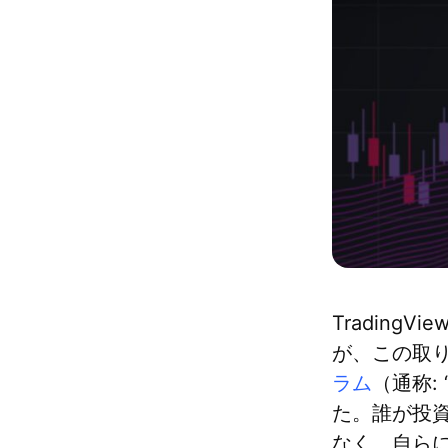
Tradin
が、この取
ラム
（通称: 
た。誰が投資
なく、自ら