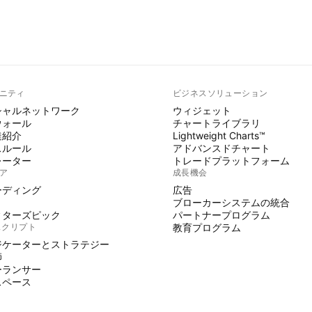
ニティ
ビジネスソリューション
シャルネットワーク
ウィジェット
ウォール
チャートライブラリ
達紹介
Lightweight Charts™
スルール
アドバンスドチャート
レーター
トレードプラットフォーム
ア
成長機会
ーディング
広告
ブローカーシステムの統合
ィターズピック
パートナープログラム
Eスクリプト
教育プログラム
ジケーターとストラテジー
師
ーランサー
スペース