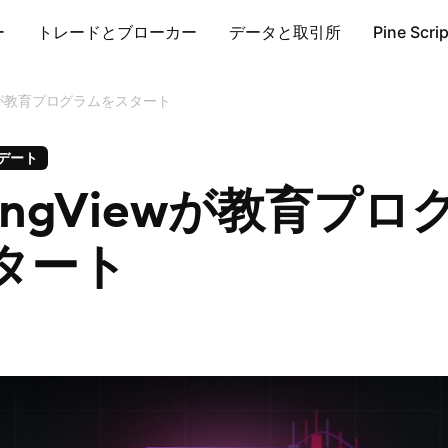
ー
トレードとブローカー
データと取引所
Pine Scri
iewが教育プログラムをスタート
デート
dingViewが教育プ
タート