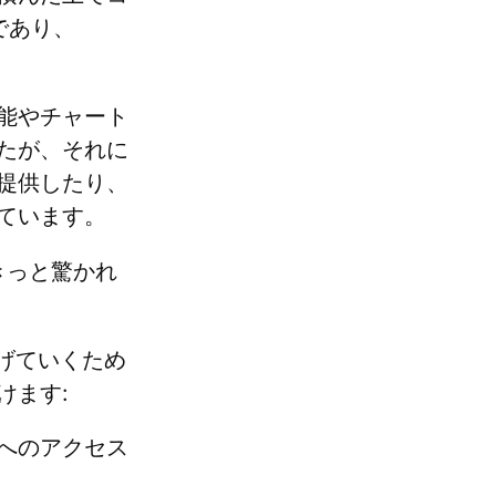
であり、
能やチャート
たが、それに
提供したり、
ています。
 きっと驚かれ
下げていくため
けます:
ータへのアクセス