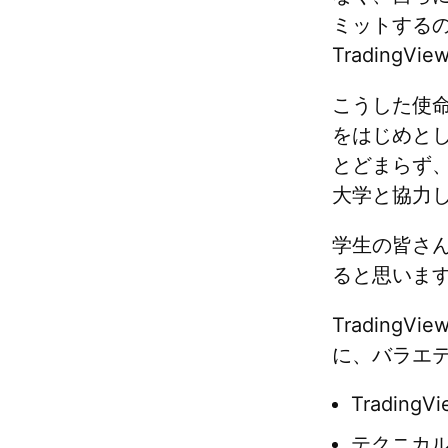
ミットするの
Trading
こうした使
をはじめと
とどまらず
大学と協力
学生の皆さん
ると思いま
Tradin
に、バラエ
Tradin
テクニカ