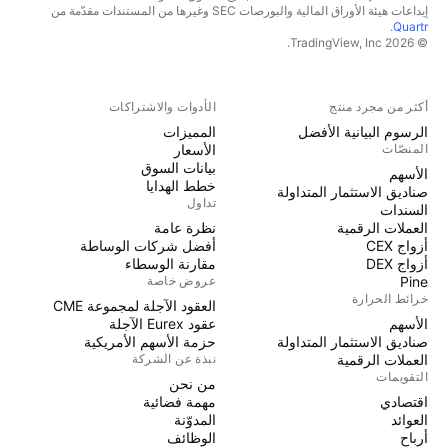
إيداعات هيئة الأوراق المالية والبورصات SEC وغيرها من المستندات مقدّمة من
.
Quartr
© 2026 TradingView, Inc.
أكثر من مجرد منتج
الأدوات والاشتراكات
الرسوم البيانية الأفضل
المميزات
المنصّات
الأسعار
بيانات السوق
الأسهم
خطط الهدايا
صناديق الاستثمار المتداولة
تداول
السندات
العملات الرقمية
نظرة عامة
أزواج CEX
أفضل شركات الوساطة
أزواج DEX
مقارنة الوسطاء
Pine
عروض خاصة
خرائط الحرارة
العقود الآجلة لمجموعة CME
الأسهم
عقود Eurex الآجلة
صناديق الاستثمار المتداولة
حزمة الأسهم الأمريكية
العملات الرقمية
نبذة عن الشركة
التقويمات
من نحن
اقتصادي
مهمة فضائية
العوائد
المدوّنة
أرباح
الوظائف