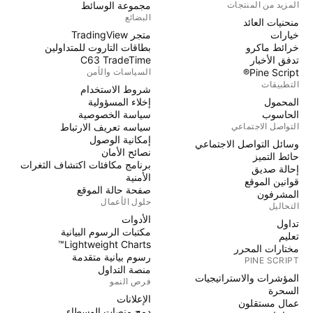
المزيد من المنتجات
مجموعة الوسائط
البضائع
منحنيات العائد
خيارات
متجر TradingView
خرائط ماكرو
بطاقات التاروت للمتداولين
تدفق الأخبار
C63 TradeTime
Pine Script®
السياسات والأمن
التطبيقات
شروط الاستخدام
المحمول
إخلاء المسؤولية
الحاسوب
سياسة الخصوصية
التواصل الاجتماعي
سياسه تعريف الارتباط
إمكانية الوصول
وسائل التواصل الاجتماعي
نصائح الأمان
حائط التميز
برنامج مكافئات اكتشاف الثغرات
إحالة صديق
الأمنية
قوانين الموقع
صفحة حالة الموقع
المشرفون
حلول الأعمال
التحاليل
الأدوات
تداول
مكتبات الرسوم البيانية
تعليم
Lightweight Charts™
مختارات المحرر
رسوم بيانية متقدمة
PINE SCRIPT
منصة التداول
المؤشرات والاستراتيجيات
فرص النمو
السحرة
الإعلانات
عمال مستقلون
دمج منصات الوسطاء