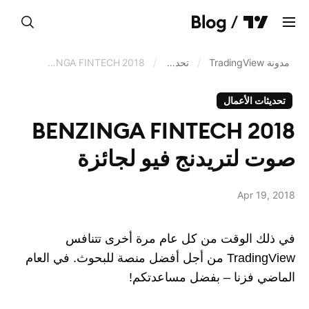
واضح
مدونة TradingView
/
تحديثات الأعمال
/
BENZINGA FINTECH 2018 صوت لتريدنج فيو لجائزة
تحديثات الأعمال
الرسوم البيانية
BENZINGA FINTECH 2018
منصات الفلترة
صوت لتريدنج فيو لجائزة
التداول والوسطاء
البورصات - تدفق البيانات
Apr 19, 2018
Pine Script®
في ذلك الوقت من كل عام مرة أخرى تتنافس
تحديثات الأعمال
TradingView من أجل أفضل منصة للبحوث. في العام
الماضي فزنا – بفضل مساعدتكم!
لغة
العربية