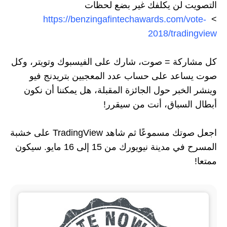
التصويت لن يكلفك غير بضع لحظات
العودة إلى TradingView
https://benzingafintechawards.com/vote-
>
انتقل إلى الصفحة الرئيسية للمدونة
2018/tradingview
كل مشاركة = صوت، شارك على الفيسبوك وتويتر، وكل
صوت يساعد على حساب عدد المعجبين بتريدنج فيو
وينشر الخبر حول الجائزة المقبلة، هل يمكننا أن نكون
أبطال السباق، أنت من سيقرر!
اجعل صوتك مسموعًا ثم شاهد TradingView على خشبة
المسرح في مدينة نيويورك من 15 إلى 16 مايو. سيكون
ممتعا!