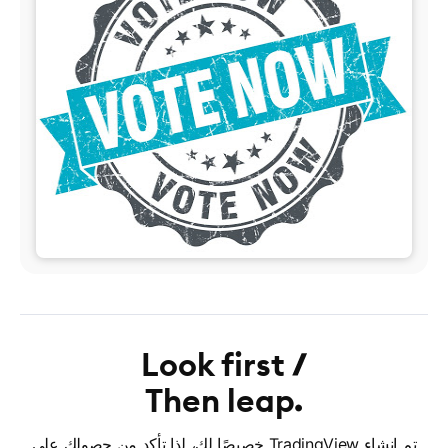
Look first
Then leap
تم إنشاء TradingView خصيصًا لك، لذا تأكد من حصولك على