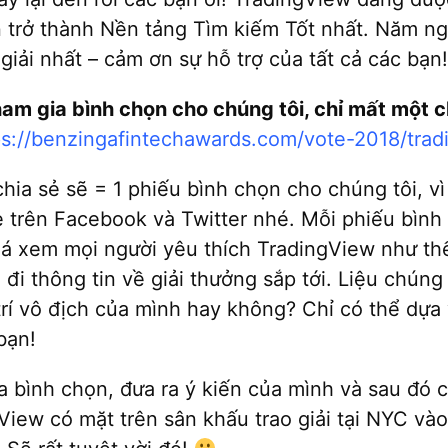
n trở thành Nền tảng Tìm kiếm Tốt nhất. Năm n
 giải nhất – cảm ơn sự hỗ trợ của tất cả các bạn!
am gia bình chọn cho chúng tôi, chỉ mất một c
ps://benzingafintechawards.com/vote-2018/trad
hia sẻ sẽ = 1 phiếu bình chọn cho chúng tôi, v
ẻ trên Facebook và Twitter nhé. Mỗi phiếu bình
iá xem mọi người yêu thích TradingView như th
 đi thông tin về giải thưởng sắp tới. Liệu chúng 
trí vô địch của mình hay không? Chỉ có thể dựa
bạn!
a bình chọn, đưa ra ý kiến của mình và sau đó 
View có mặt trên sân khấu trao giải tại NYC vào