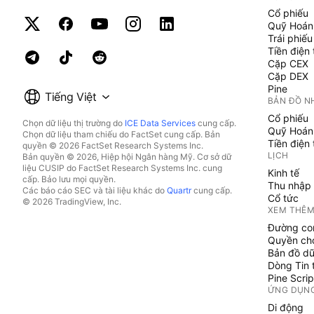
Cổ phiếu
Quỹ Hoán
Trái phiếu
Tiền điện 
Cặp CEX
Cặp DEX
Pine
Tiếng Việt
BẢN ĐỒ N
Cổ phiếu
Chọn dữ liệu thị trường do
ICE Data Services
cung cấp.
Quỹ Hoán
Chọn dữ liệu tham chiếu do FactSet cung cấp. Bản
Tiền điện 
quyền © 2026 FactSet Research Systems Inc.
LỊCH
Bản quyền © 2026, Hiệp hội Ngân hàng Mỹ. Cơ sở dữ
liệu CUSIP do FactSet Research Systems Inc. cung
Kinh tế
cấp. Bảo lưu mọi quyền.
Thu nhập
Các báo cáo SEC và tài liệu khác do
Quartr
cung cấp.
Cổ tức
© 2026 TradingView, Inc.
XEM THÊM
Đường con
Quyền ch
Bản đồ dữ 
Dòng Tin 
Pine Scri
ỨNG DỤN
Di động