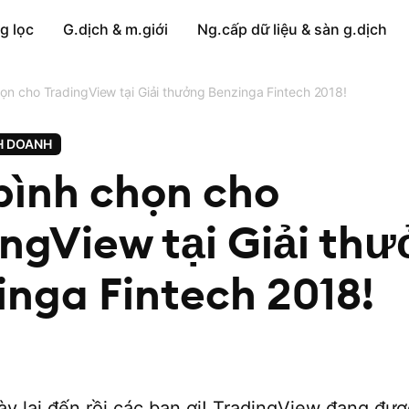
g lọc
G.dịch & m.giới
Ng.cấp dữ liệu & sàn g.dịch
ọn cho TradingView tại Giải thưởng Benzinga Fintech 2018!
H DOANH
bình chọn cho
ingView tại Giải th
inga Fintech 2018!
ày lại đến rồi các bạn ơi! TradingView đang đư