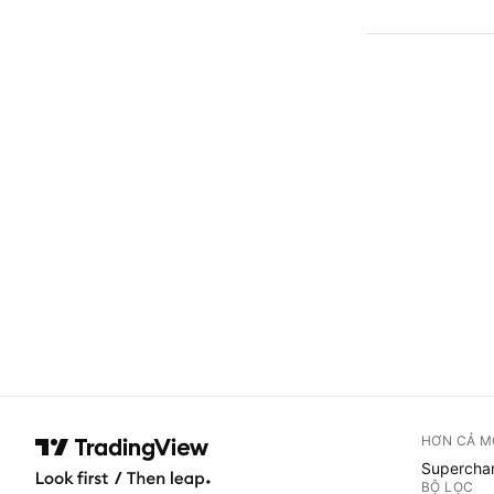
HƠN CẢ M
Superchar
BỘ LỌC