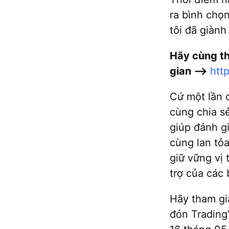
ra bình chọ
tôi đã giành
Hãy cùng th
gian –>
htt
Cứ một lần c
cùng chia s
giúp đánh g
cùng lan tỏa
giữ vững vị 
trợ của các 
Hãy tham gi
đón Trading