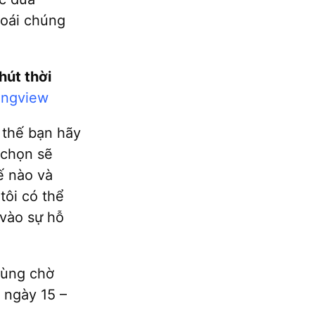
goái chúng
hút thời
ingview
ì thế bạn hãy
 chọn sẽ
ế nào và
tôi có thể
 vào sự hỗ
cùng chờ
 ngày 15 –