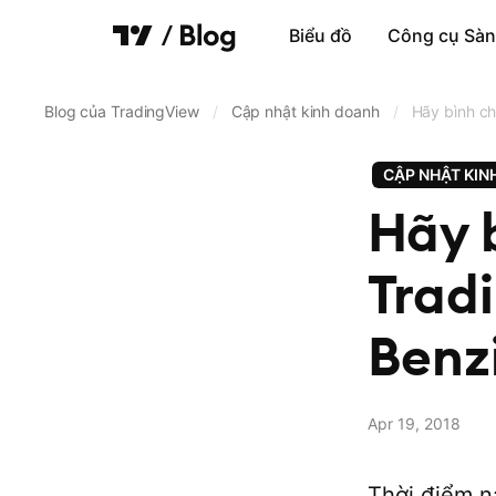
Biểu đồ
Công cụ Sàn
Biểu đồ
Blog của TradingView
/
Cập nhật kinh doanh
/
Hãy bình ch
Công cụ Sàng lọc
CẬP NHẬT KIN
G.dịch & m.giới
Hãy 
Ng.cấp dữ liệu & sàn g.dịch
Trad
Pine Script®
Cập nhật kinh doanh
Benz
Quay lại TradingView
Apr 19, 2018
Truy cập trang chủ Blog
Thời điểm n