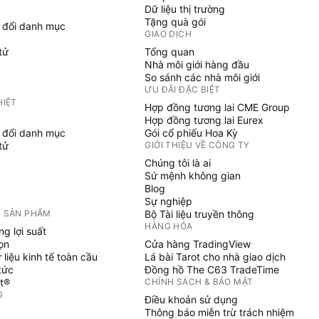
Dữ liệu thị trường
Tặng quà gói
 đổi danh mục
GIAO DỊCH
tử
Tổng quan
Nhà môi giới hàng đầu
So sánh các nhà môi giới
ƯU ĐÃI ĐẶC BIỆT
HIỆT
Hợp đồng tương lai CME Group
Hợp đồng tương lai Eurex
 đổi danh mục
Gói cổ phiếu Hoa Kỳ
tử
GIỚI THIỆU VỀ CÔNG TY
Chúng tôi là ai
Sứ mệnh không gian
Blog
Sự nghiệp
 SẢN PHẨM
Bộ Tài liệu truyền thông
HÀNG HÓA
g lợi suất
ọn
Cửa hàng TradingView
liệu kinh tế toàn cầu
Lá bài Tarot cho nhà giao dịch
tức
Đồng hồ The C63 TradeTime
pt®
CHÍNH SÁCH & BẢO MẬT
G
Điều khoản sử dụng
Thông báo miễn trừ trách nhiệm