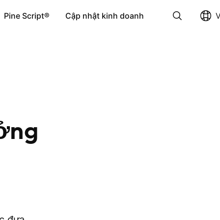
Pine Script®
Cập nhật kinh doanh
V
Xóa
ưởng
ợc đưa