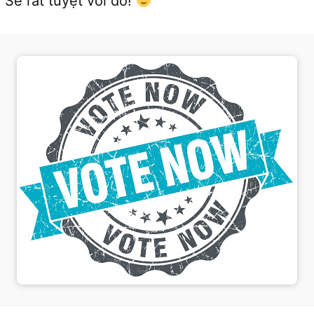
 Sẽ rất tuyệt vời đó!