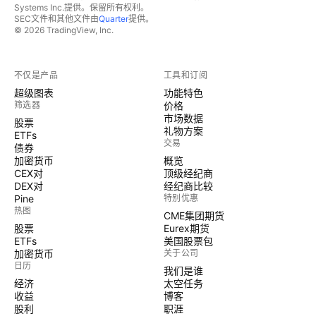
Systems Inc.提供。保留所有权利。
SEC文件和其他文件由
Quarter
提供。
© 2026 TradingView, Inc.
不仅是产品
工具和订阅
超级图表
功能特色
筛选器
价格
市场数据
股票
礼物方案
ETFs
交易
债券
加密货币
概览
CEX对
顶级经纪商
DEX对
经纪商比较
Pine
特别优惠
热图
CME集团期货
股票
Eurex期货
ETFs
美国股票包
加密货币
关于公司
日历
我们是谁
经济
太空任务
收益
博客
股利
职涯