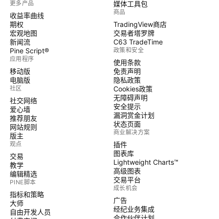
更多产品
媒体工具包
商品
收益率曲线
期权
TradingView商店
宏观地图
交易者塔罗牌
新闻流
C63 TradeTime
Pine Script®
政策和安全
应用程序
使用条款
移动版
免责声明
电脑版
隐私政策
社区
Cookies政策
无障碍声明
社交网络
安全提示
爱心墙
漏洞赏金计划
推荐朋友
状态页面
网站规则
商业解决方案
版主
观点
插件
图表库
交易
Lightweight Charts™
教学
高级图表
编辑精选
交易平台
PINE脚本
成长机会
指标和策略
广告
大师
经纪业务集成
自由开发人员
合作伙伴计划