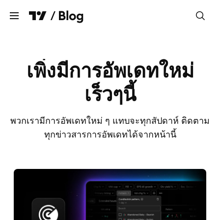
ล้างข้อความ
เพิ่งมีการอัพเดทใหม่
ชาร์ต
เร็วๆนี้
ตัวคัดกรอง
การซื้อขายและโบรคเกอร์
พวกเรามีการอัพเดทใหม่ ๆ แทบจะทุกสัปดาห์ ติดตาม
ทุกข่าวสารการอัพเดทได้จากหน้านี้
ข้อมูลและตลาดหลักทรัพย์
Pine Script®
การอัปเดตทางธุรกิจ
ภาษา
ภาษาไทย