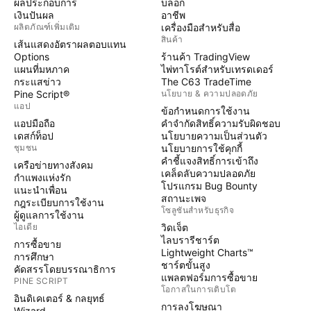
ผลประกอบการ
บล็อก
เงินปันผล
อาชีพ
ผลิตภัณฑ์เพิ่มเติม
เครื่องมือสำหรับสื่อ
สินค้า
เส้นแสดงอัตราผลตอบแทน
Options
ร้านค้า TradingView
แผนที่มหภาค
ไพ่ทาโรต์สำหรับเทรดเดอร์
กระแสข่าว
The C63 TradeTime
Pine Script®
นโยบาย & ความปลอดภัย
แอป
ข้อกำหนดการใช้งาน
แอปมือถือ
คำจำกัดสิทธิ์ความรับผิดชอบ
เดสก์ท็อป
นโยบายความเป็นส่วนตัว
ชุมชน
นโยบายการใช้คุกกี้
คำชี้แจงสิทธิ์การเข้าถึง
เครือข่ายทางสังคม
เคล็ดลับความปลอดภัย
กำแพงแห่งรัก
โปรแกรม Bug Bounty
แนะนำเพื่อน
สถานะเพจ
กฎระเบียบการใช้งาน
โซลูชันสำหรับธุรกิจ
ผู้ดูแลการใช้งาน
ไอเดีย
วิดเจ็ต
ไลบรารีชาร์ต
การซื้อขาย
Lightweight Charts™
การศึกษา
ชาร์ตขั้นสูง
คัดสรรโดยบรรณาธิการ
แพลตฟอร์มการซื้อขาย
PINE SCRIPT
โอกาสในการเติบโต
อินดิเคเตอร์ & กลยุทธ์
การลงโฆษณา
Wizard