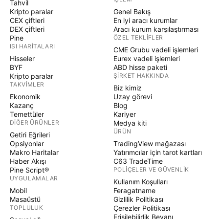
Tahvil
Kripto paralar
Genel Bakış
CEX çiftleri
En iyi aracı kurumlar
DEX çiftleri
Aracı kurum karşılaştırması
Pine
ÖZEL TEKLIFLER
ISI HARITALARI
CME Grubu vadeli işlemleri
Hisseler
Eurex vadeli işlemleri
BYF
ABD hisse paketi
Kripto paralar
ŞIRKET HAKKINDA
TAKVIMLER
Biz kimiz
Ekonomik
Uzay görevi
Kazanç
Blog
Temettüler
Kariyer
DIĞER ÜRÜNLER
Medya kiti
ÜRÜN
Getiri Eğrileri
Opsiyonlar
TradingView mağazası
Makro Haritalar
Yatırımcılar için tarot kartları
Haber Akışı
C63 TradeTime
Pine Script®
POLIÇELER VE GÜVENLIK
UYGULAMALAR
Kullanım Koşulları
Mobil
Feragatname
Masaüstü
Gizlilik Politikası
TOPLULUK
Çerezler Politikası
Erişilebilirlik Beyanı