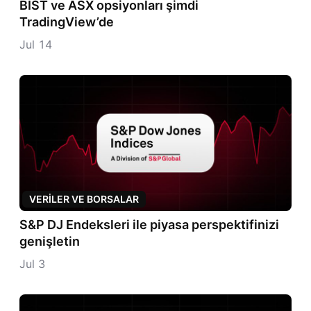
BIST ve ASX opsiyonları şimdi
TradingView'e dön
TradingView’de
Blog ana sayfasına git
Jul 14
VERILER VE BORSALAR
S&P DJ Endeksleri ile piyasa perspektifinizi
genişletin
Jul 3