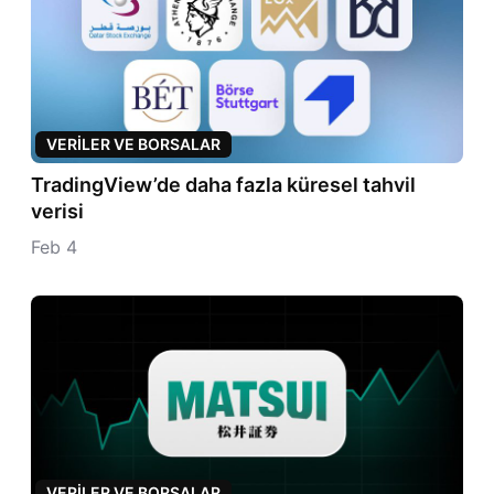
VERILER VE BORSALAR
TradingView’de daha fazla küresel tahvil
verisi
Feb 4
VERILER VE BORSALAR