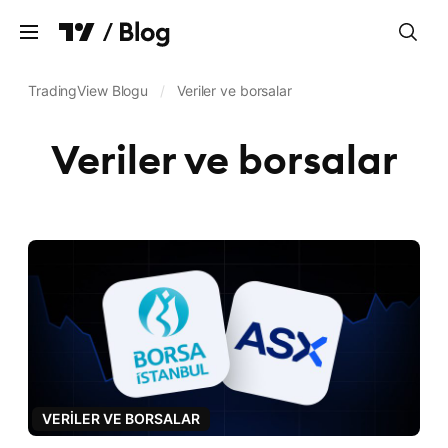
Temizle
TradingView Blogu
/
Veriler ve borsalar
Veriler ve borsalar
Grafikler
Takipçiler
İşlem ve aracı kurum
Veriler ve borsalar
Pine Script®
İş güncellemeleri
Dil
Türkçe
VERILER VE BORSALAR