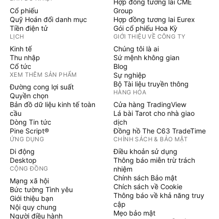
Hợp đồng tương lai CME
Cổ phiếu
Group
Quỹ Hoán đổi danh mục
Hợp đồng tương lai Eurex
Tiền điện tử
Gói cổ phiếu Hoa Kỳ
LỊCH
GIỚI THIỆU VỀ CÔNG TY
Kinh tế
Chúng tôi là ai
Thu nhập
Sứ mệnh không gian
Cổ tức
Blog
XEM THÊM SẢN PHẨM
Sự nghiệp
Bộ Tài liệu truyền thông
Đường cong lợi suất
HÀNG HÓA
Quyền chọn
Bản đồ dữ liệu kinh tế toàn
Cửa hàng TradingView
cầu
Lá bài Tarot cho nhà giao
Dòng Tin tức
dịch
Pine Script®
Đồng hồ The C63 TradeTime
ỨNG DỤNG
CHÍNH SÁCH & BẢO MẬT
Di động
Điều khoản sử dụng
Desktop
Thông báo miễn trừ trách
CỘNG ĐỒNG
nhiệm
Chính sách Bảo mật
Mạng xã hội
Chích sách về Cookie
Bức tường Tình yêu
Thông báo về khả năng truy
Giới thiệu bạn
cập
Nội quy chung
Mẹo bảo mật
Người điều hành