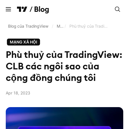
Xóa
Blog của TradingView
/
Mạng xã hội
/
Phù thuỷ của TradingView: CLB các ngôi sao của cộng đồng chúng tôi
MẠNG XÃ HỘI
Biểu đồ
Phù thuỷ của TradingView:
Công cụ Sàng lọc
CLB các ngôi sao của
G.dịch & m.giới
cộng đồng chúng tôi
Ng.cấp dữ liệu & sàn g.dịch
Pine Script®
Apr 18, 2023
Cập nhật kinh doanh
Ngôn ngữ
Tiếng Việt