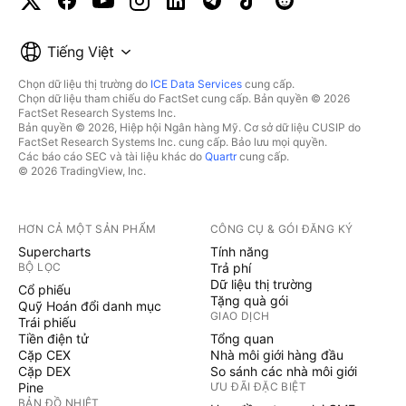
Tiếng Việt
Chọn dữ liệu thị trường do
ICE Data Services
cung cấp.
Chọn dữ liệu tham chiếu do FactSet cung cấp. Bản quyền © 2026
FactSet Research Systems Inc.
Bản quyền © 2026, Hiệp hội Ngân hàng Mỹ. Cơ sở dữ liệu CUSIP do
FactSet Research Systems Inc. cung cấp. Bảo lưu mọi quyền.
Các báo cáo SEC và tài liệu khác do
Quartr
cung cấp.
© 2026 TradingView, Inc.
HƠN CẢ MỘT SẢN PHẨM
CÔNG CỤ & GÓI ĐĂNG KÝ
Supercharts
Tính năng
BỘ LỌC
Trả phí
Dữ liệu thị trường
Cổ phiếu
Tặng quà gói
Quỹ Hoán đổi danh mục
GIAO DỊCH
Trái phiếu
Tiền điện tử
Tổng quan
Cặp CEX
Nhà môi giới hàng đầu
Cặp DEX
So sánh các nhà môi giới
Pine
ƯU ĐÃI ĐẶC BIỆT
BẢN ĐỒ NHIỆT